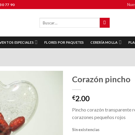
Nues
30 77 90
Buscar
por:
VENTOS ESPECIALES
FLORES POR PAQUETES
CERERÍA MOLLA
PLA
Corazón pincho
2.00
€
Añadir
a la
Pincho corazón transparente r
lista de
corazones pequeños rojos
deseos
Sin existencias