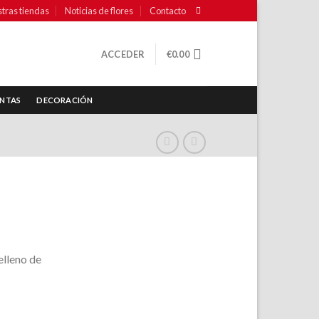
tras tiendas
Noticias de flores
Contacto
ACCEDER
€
0.00
NTAS
DECORACIÓN
elleno de