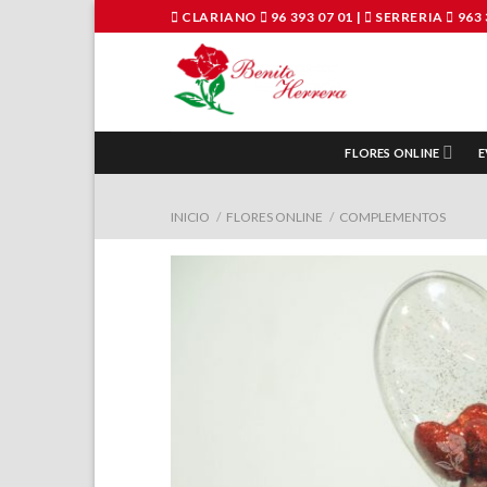
Saltar
CLARIANO
96 393 07 01
|
SERRERIA
963 
al
contenido
FLORES ONLINE
E
INICIO
/
FLORES ONLINE
/
COMPLEMENTOS