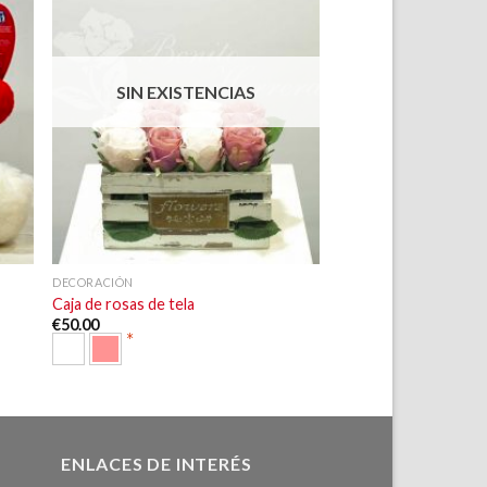
dir
Añadir
la
a la
a de
lista de
eos
deseos
SIN EXISTENCIAS
+
DECORACIÓN
Caja de rosas de tela
€
50.00
*
ENLACES DE INTERÉS