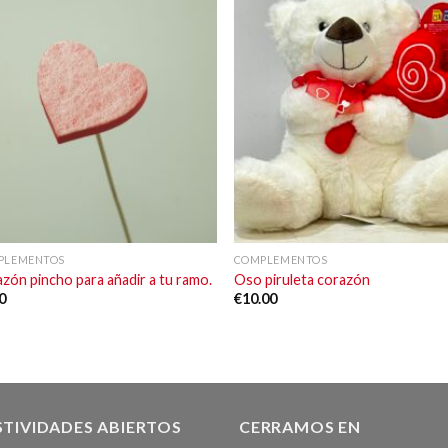
Añadir
Aña
a la
a 
lista de
list
deseos
des
+
+
PLEMENTOS
COMPLEMENTOS
zón pincho para añadir a tu ramo.
Oso piruleta corazón
0
€
10.00
STIVIDADES ABIERTOS
CERRAMOS EN