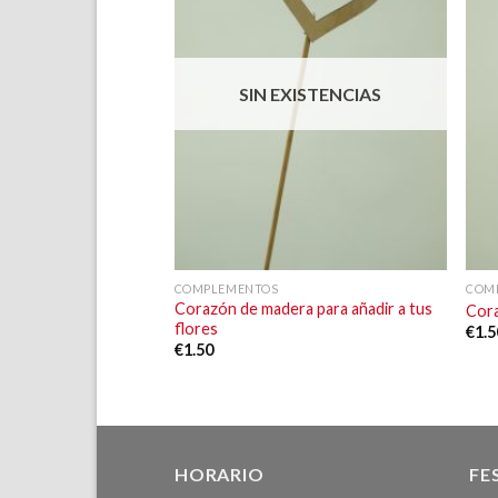
Añadir
a la
lista de
deseos
SIN EXISTENCIAS
+
COMPLEMENTOS
COM
Corazón de madera para añadir a tus
Cora
flores
€
1.5
€
1.50
HORARIO
FE