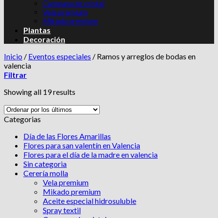
Campana de cristal
Vela premium
Mikado premium
Plantas
Decoración
Inicio
/
Eventos especiales
/
Ramos y arreglos de bodas en
valencia
Filtrar
Showing all 19 results
Categorias
Día de las Flores Amarillas
Flores para san valentín en Valencia
Flores para el día de la madre en valencia
Sin categoria
Cerería molla
Vela premium
Mikado premium
Aceite especial hidrosuluble
Spray textil