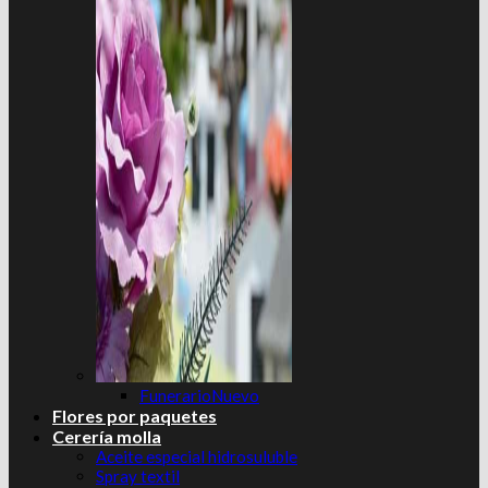
Funerario
Flores por paquetes
Cerería molla
Aceite especial hidrosuluble
Spray textil