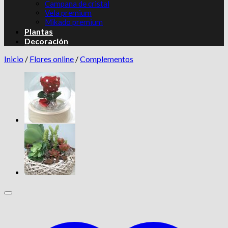
Campana de cristal
Vela premium
Mikado premium
Plantas
Decoración
Inicio
/
Flores online
/
Complementos