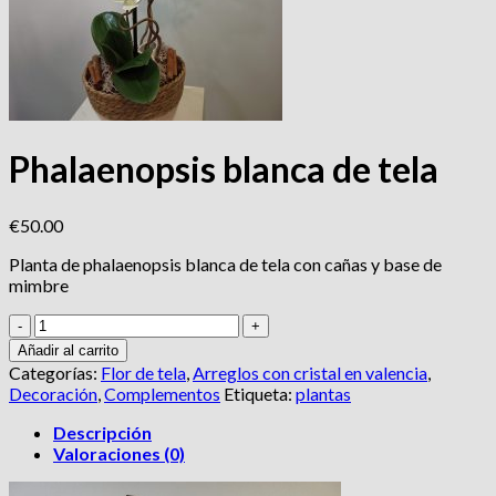
Phalaenopsis blanca de tela
€
50.00
Planta de phalaenopsis blanca de tela con cañas y base de
mimbre
Phalaenopsis
blanca
Añadir al carrito
de
Categorías:
Flor de tela
,
Arreglos con cristal en valencia
,
tela
Decoración
,
Complementos
Etiqueta:
plantas
cantidad
Descripción
Valoraciones (0)