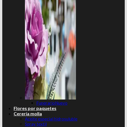
Funerario
Flores por paquetes
Cerería molla
Aceite especial hidrosuluble
Spray textil