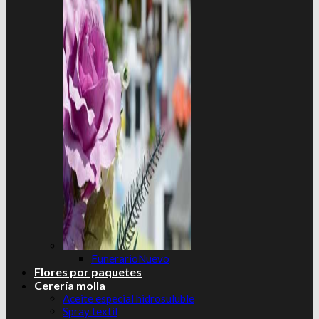
Funerario
Flores por paquetes
Cerería molla
Aceite especial hidrosuluble
Spray textil