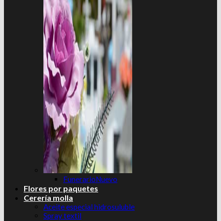
Funerario
Flores por paquetes
Cerería molla
Aceite especial hidrosuluble
Spray textil