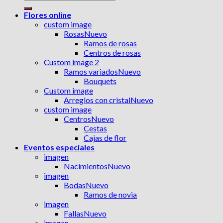
por:
Flores online
custom image
Rosas
Ramos de rosas
Centros de rosas
Custom image 2
Ramos variados
Bouquets
Custom image
Arreglos con cristal
custom image
Centros
Cestas
Cajas de flor
Eventos especiales
imagen
Nacimientos
imagen
Bodas
Ramos de novia
imagen
Fallas
imagen