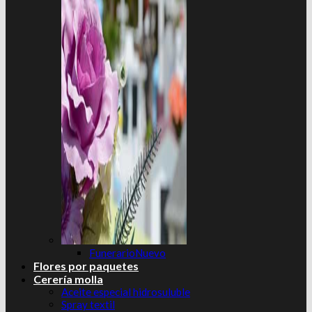
Funerario
Flores por paquetes
Cerería molla
Aceite especial hidrosuluble
Spray textil