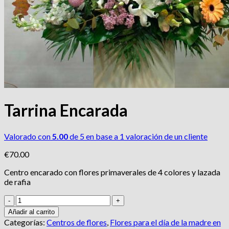
Tarrina Encarada
Valorado con
5.00
de 5 en base a
1
valoración de un cliente
€
70.00
Centro encarado con flores primaverales de 4 colores y lazada
de rafia
Tarrina
Encarada
Añadir al carrito
cantidad
Categorías:
Centros de flores
,
Flores para el día de la madre en