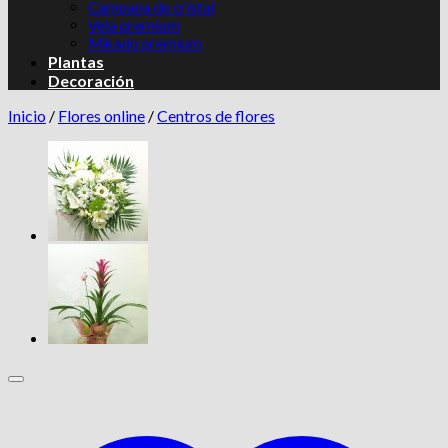
Campana de cristal
Vela premium
Mikado premium
Plantas
Decoración
Inicio
/
Flores online
/
Centros de flores