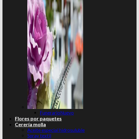
Funerario
Flores por paquetes
Cerería molla
Aceite especial hidrosuluble
Spray textil