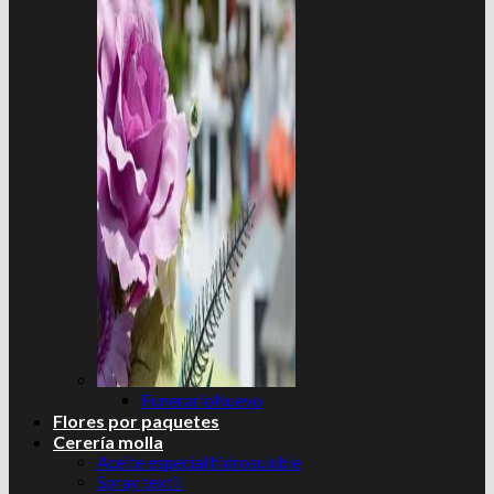
Funerario
Flores por paquetes
Cerería molla
Aceite especial hidrosuluble
Spray textil