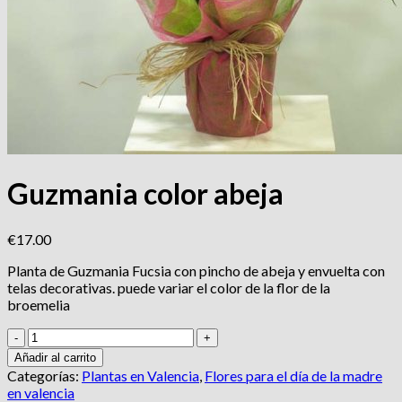
Guzmania color abeja
€
17.00
Planta de Guzmania Fucsia con pincho de abeja y envuelta con
telas decorativas. puede variar el color de la flor de la
broemelia
Guzmania
color
Añadir al carrito
abeja
Categorías:
Plantas en Valencia
,
Flores para el día de la madre
cantidad
en valencia