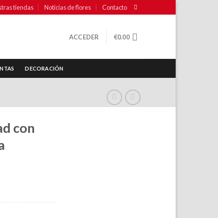
tras tiendas
Noticias de flores
Contacto
ACCEDER
€
0.00
NTAS
DECORACIÓN
ad con
a