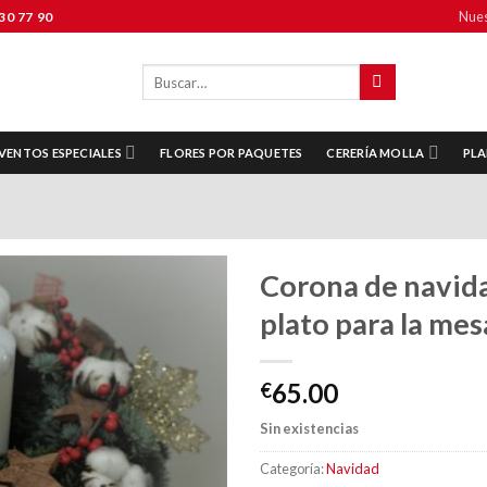
Nues
30 77 90
Buscar
por:
VENTOS ESPECIALES
FLORES POR PAQUETES
CERERÍA MOLLA
PLA
Corona de navid
plato para la mes
Añadir
65.00
a la
€
lista de
deseos
Sin existencias
Categoría:
Navidad