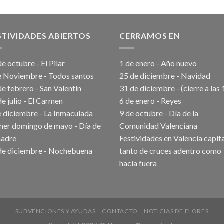
STIVIDADES ABIERTOS
CERRAMOS EN
e octubre - El Pilar
1 de enero - Año nuevo
e Noviembre - Todos santos
25 de diciembre - Navidad
de febrero - San Valentín
31 de diciembre - (cierre a las 
de julio - El Carmen
6 de enero - Reyes
e diciembre - La Inmaculada
9 de octubre - Día de la
mer domingo de mayo - Día de
Comunidad Valenciana
madre
Festividades en Valencia capit
de diciembre - Nochebuena
tanto de cruces adentro como
hacia fuera
SUBVENCIONES Y AYUDAS
CONTACTO
NOTICIAS DE FLORES