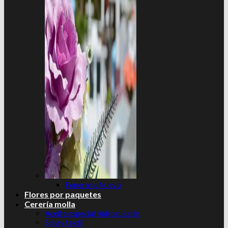
Funerario
Flores por paquetes
Cerería molla
Aceite especial hidrosuluble
Spray textil