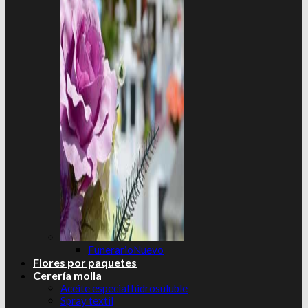
Funerario
Flores por paquetes
Cerería molla
Aceite especial hidrosuluble
Spray textil