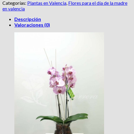
color
Categorías:
Plantas en Valencia
,
Flores para el día de la madre
en
en valencia
cristal
cantidad
Descripción
Valoraciones (0)