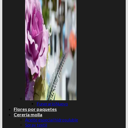
Funerario
Flores por paquetes
Cerería molla
Aceite especial hidrosuluble
Spray textil