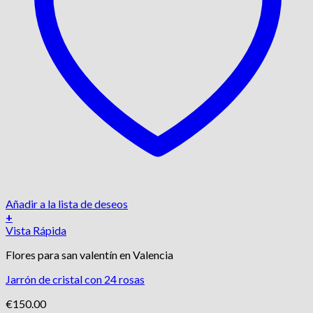
Añadir a la lista de deseos
+
Este
Vista Rápida
producto
Flores para san valentín en Valencia
tiene
múltiples
Jarrón de cristal con 24 rosas
variantes.
Las
€
150.00
opciones