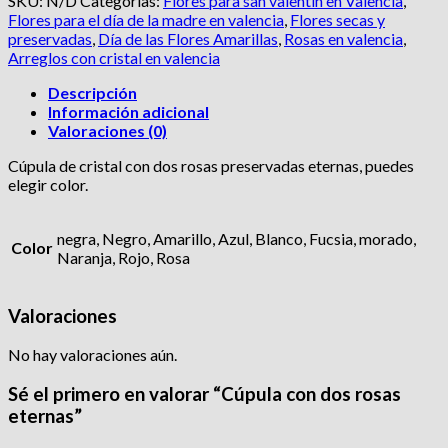
SKU:
N/D
Categorías:
Flores para san valentín en Valencia
,
rosas
Flores para el día de la madre en valencia
,
Flores secas y
eternas
preservadas
,
Día de las Flores Amarillas
,
Rosas en valencia
,
cantidad
Arreglos con cristal en valencia
Descripción
Información adicional
Valoraciones (0)
Cúpula de cristal con dos rosas preservadas eternas, puedes
elegir color.
negra, Negro, Amarillo, Azul, Blanco, Fucsia, morado,
Color
Naranja, Rojo, Rosa
Valoraciones
No hay valoraciones aún.
Sé el primero en valorar “Cúpula con dos rosas
eternas”