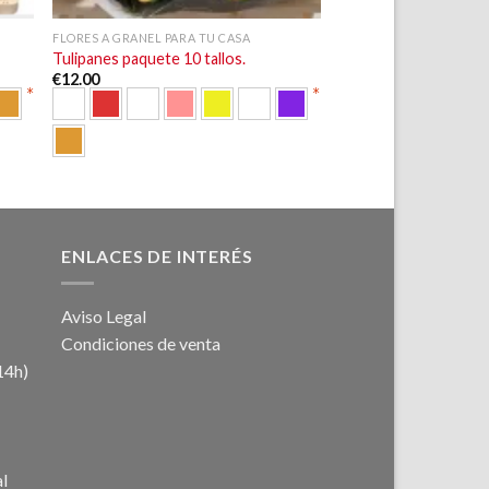
FLORES A GRANEL PARA TU CASA
Tulipanes paquete 10 tallos.
€
12.00
*
*
ENLACES DE INTERÉS
Aviso Legal
Condiciones de venta
14h)
al