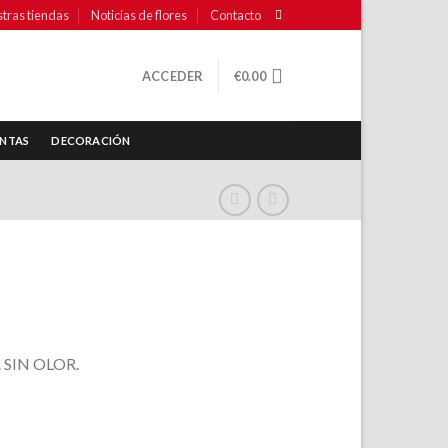
tras tiendas
Noticias de flores
Contacto
ACCEDER
€
0.00
NTAS
DECORACIÓN
s. SIN OLOR.