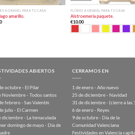
ES A GRANEL PARA TU CASA
FLORES A GRANEL PARA TU CASA
dago amarillo.
Alstroemeria paquete.
0
€
10.00
STIVIDADES ABIERTOS
CERRAMOS EN
e octubre - El Pilar
1 de enero - Año nuevo
e Noviembre - Todos santos
25 de diciembre - Navidad
de febrero - San Valentín
31 de diciembre - (cierre a las 
de julio - El Carmen
6 de enero - Reyes
e diciembre - La Inmaculada
9 de octubre - Día de la
mer domingo de mayo - Día de
Comunidad Valenciana
madre
Festividades en Valencia capit