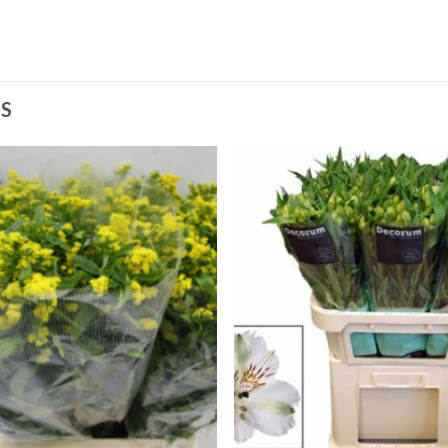
S
Añadir
Aña
a la
a 
lista de
list
deseos
des
+
+