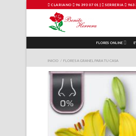
Saltar
CLARIANO
96 393 07 01
|
SERRERIA
963 
al
contenido
FLORES ONLINE
E
INICIO
/
FLORES A GRANEL PARA TU CASA