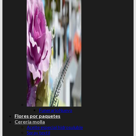
Funerario
Flores por paquetes
Cerería molla
Aceite especial hidrosuluble
Spray textil