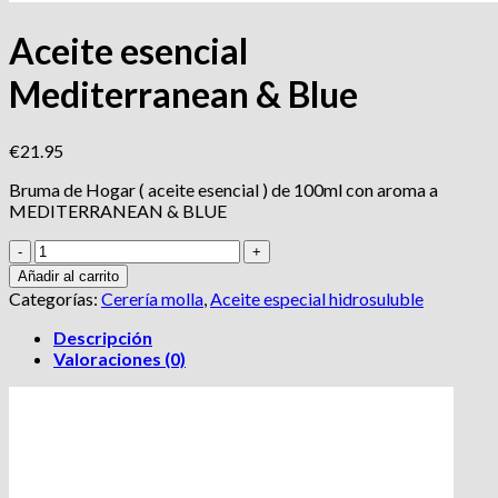
Aceite esencial
Mediterranean & Blue
€
21.95
Bruma de Hogar ( aceite esencial ) de 100ml con aroma a
MEDITERRANEAN & BLUE
Aceite
esencial
Añadir al carrito
Mediterranean
Categorías:
Cerería molla
,
Aceite especial hidrosuluble
&
Blue
Descripción
cantidad
Valoraciones (0)