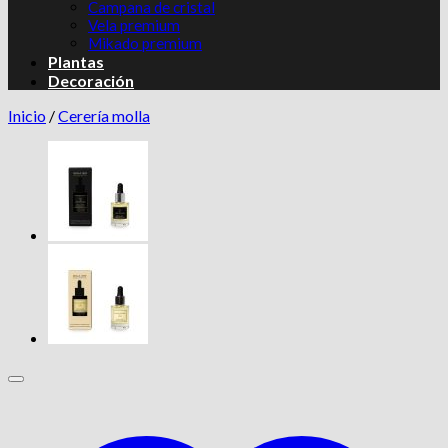
Campana de cristal
Vela premium
Mikado premium
Plantas
Decoración
Inicio
/
Cerería molla