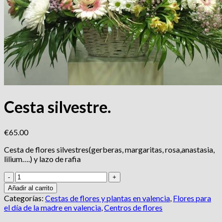
Cesta silvestre.
€
65.00
Cesta de flores silvestres(gerberas, margaritas, rosa,anastasia,
lilium….) y lazo de rafia
Cesta
silvestre.
Añadir al carrito
cantidad
Categorías:
Cestas de flores y plantas en valencia
,
Flores para
el día de la madre en valencia
,
Centros de flores