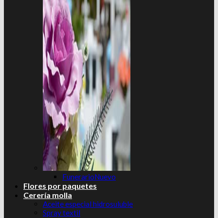
Funerario
Flores por paquetes
Cerería molla
Aceite especial hidrosuluble
Spray textil