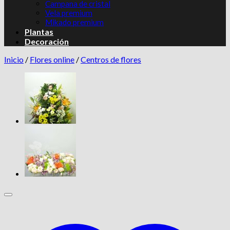
Campana de cristal
Vela premium
Mikado premium
Plantas
Decoración
Inicio
/
Flores online
/
Centros de flores